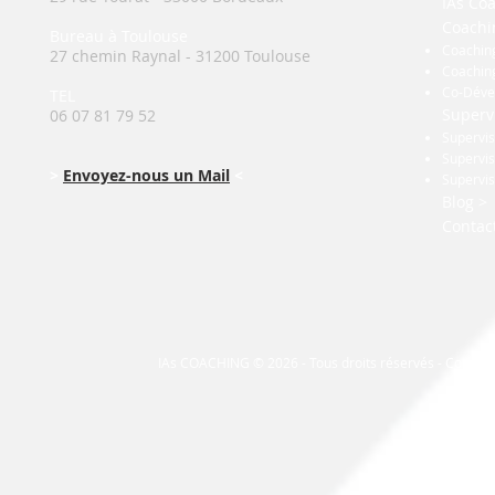
IAs Co
Coachi
Bureau à Toulouse
Coaching
27 chemin Raynal - 31200 Toulouse
Coaching
Co-Déve
TEL
Superv
06 07 81 79 52
Supervis
Supervis
>
Envoyez-nous un Mail
<
Supervis
Blog >
Contac
IAs COACHING © 2026 - Tous droits réservés - Concep