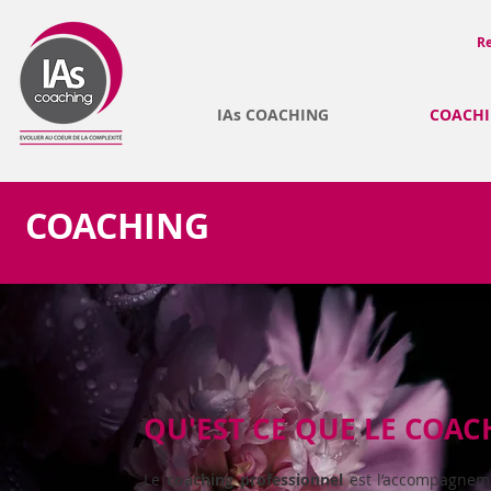
Re
IAs COACHING
COACH
COACHING
QU'EST CE QUE LE COAC
Le
coaching professionnel
est l’accompagnem