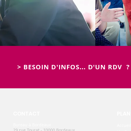
> BESOIN D'INFOS... D'UN RDV 
CONTACT
PLAN
Bureau à Bordeaux
Accueil
29 rue Tourat - 33000 Bordeaux