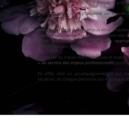
leurs potentiels dans le cadre d’objectifs profe
Grâce au coach qui agit comme un « guide »
accompagnée de :
prendre du recul
sur ses enjeux et/ou probléma
prendre conscience
des ressources dont elle di
et de
trouver les options les plus appro
problématiques posées.
Le monde du travail étant complexe et chaotiq
» au service des enjeux professionnels
, qu’ils
En effet, c’est un accompagnement « sur me
situation, de chaque personne (ou équipe) acc